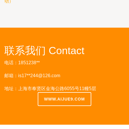
动）
联系我们 Contact
电话：1851238**
邮箱：is17**
244@126.com
地址：上海市奉贤区金海公路6055号11幢5层
WWW.AIJUE9.COM