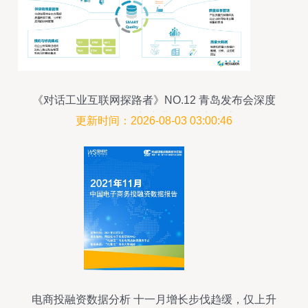
业概览**\n- 创始时间 2020年10月，由三位行业资
深人士联合创立\n- 企业规模 200余名专业人员，包
括50余名数据和算法专家\n- 所处阶段 天使轮后快
速成長中，拥有23
《对话工业互联网探路者》NO.12 青岛发布会深度
解析——赋能新产业，构建新生态
更新时间：2026-08-03 03:00:46
电商投融资数据分析 十一月增长步伐趋缓，仅上升