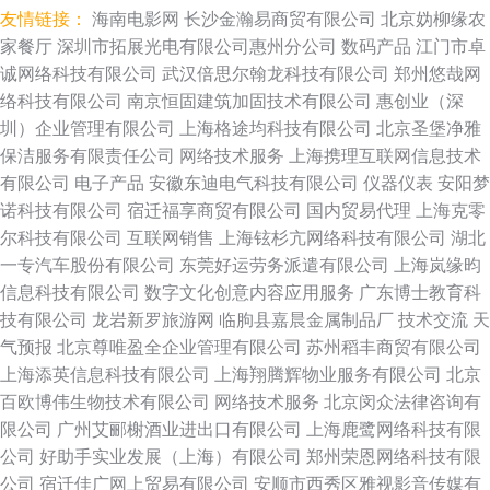
友情链接：
海南电影网
长沙金瀚易商贸有限公司
北京妫柳缘农
家餐厅
深圳市拓展光电有限公司惠州分公司
数码产品
江门市卓
诚网络科技有限公司
武汉倍思尔翰龙科技有限公司
郑州悠哉网
络科技有限公司
南京恒固建筑加固技术有限公司
惠创业（深
圳）企业管理有限公司
上海格途均科技有限公司
北京圣堡净雅
保洁服务有限责任公司
网络技术服务
上海携理互联网信息技术
有限公司
电子产品
安徽东迪电气科技有限公司
仪器仪表
安阳梦
诺科技有限公司
宿迁福享商贸有限公司
国内贸易代理
上海克零
尔科技有限公司
互联网销售
上海铉杉亢网络科技有限公司
湖北
一专汽车股份有限公司
东莞好运劳务派遣有限公司
上海岚缘昀
信息科技有限公司
数字文化创意内容应用服务
广东博士教育科
技有限公司
龙岩新罗旅游网
临朐县嘉晨金属制品厂
技术交流
天
气预报
北京尊唯盈全企业管理有限公司
苏州稻丰商贸有限公司
上海添英信息科技有限公司
上海翔腾辉物业服务有限公司
北京
百欧博伟生物技术有限公司
网络技术服务
北京闵众法律咨询有
限公司
广州艾郦榭酒业进出口有限公司
上海鹿鹭网络科技有限
公司
好助手实业发展（上海）有限公司
郑州荣恩网络科技有限
公司
宿迁佳广网上贸易有限公司
安顺市西秀区雅视影音传媒有