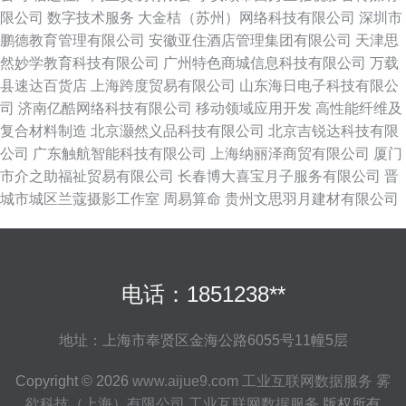
限公司
数字技术服务
大金桔（苏州）网络科技有限公司
深圳市
鹏德教育管理有限公司
安徽亚住酒店管理集团有限公司
天津思
然妙学教育科技有限公司
广州特色商城信息科技有限公司
万载
县速达百货店
上海跨度贸易有限公司
山东海日电子科技有限公
司
济南亿酷网络科技有限公司
移动领域应用开发
高性能纤维及
复合材料制造
北京灏然义品科技有限公司
北京吉锐达科技有限
公司
广东触航智能科技有限公司
上海纳丽泽商贸有限公司
厦门
市介之助福祉贸易有限公司
长春博大喜宝月子服务有限公司
晋
城市城区兰蔻摄影工作室
周易算命
贵州文思羽月建材有限公司
电话：1851238**
地址：上海市奉贤区金海公路6055号11幢5层
Copyright © 2026
www.aijue9.com
工业互联网数据服务
雾
欲科技（上海）有限公司
工业互联网数据服务
版权所有