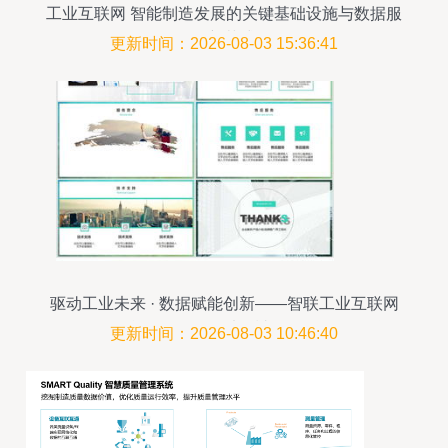
工业互联网 智能制造发展的关键基础设施与数据服
务新范式
更新时间：2026-08-03 15:36:41
驱动工业未来 · 数据赋能创新——智联工业互联网
数据服务平台**\n\n**幻灯片1 封面**\n- 标题 智联工
更新时间：2026-08-03 10:46:40
业 工业互联网数据服务领导者\n- 副标题 一站式数
据解决方案，助力企业数字化转型\n- 合作/融资主
题 投资未来，共赢工业4.0黄金时代\n- 公司标识 +
欧美极简设计（蓝色、白色基调）\n\n**幻灯片2 企